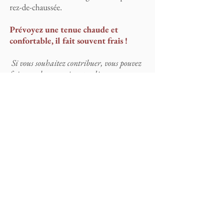
rez-de-chaussée.
Prévoyez une tenue chaude et
confortable, il fait souvent frais !
Si vous souhaitez contribuer, vous pouvez
faire un don en suivant ce lien :
http://paypal.me/Shenten
.
Pour plus d’informations, n’hésitez pas à
nous contacter à :
Valérie - tél.
06 75 50 12 75
Au plaisir de vous accueillir.
Très cordialement.
Toute l’équipe de Shenten.