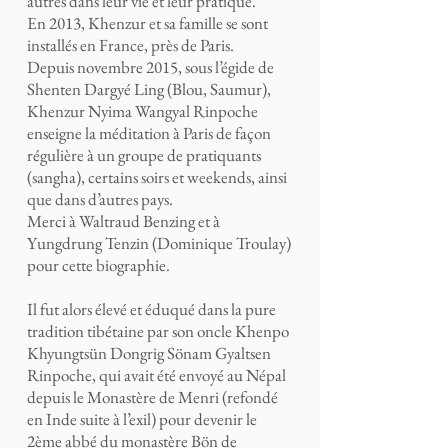
autres dans leur vie et leur pratique.
En 2013, Khenzur et sa famille se sont
installés en France, près de Paris.
Depuis novembre 2015, sous l’égide de
Shenten Dargyé Ling (Blou, Saumur),
Khenzur Nyima Wangyal Rinpoche
enseigne la méditation à Paris de façon
régulière à un groupe de pratiquants
(sangha), certains soirs et weekends, ainsi
que dans d’autres pays.
Merci à Waltraud Benzing et à
Yungdrung Tenzin (Dominique Troulay)
pour cette biographie.
Il fut alors élevé et éduqué dans la pure
tradition tibétaine par son oncle Khenpo
Khyungtsün Dongrig Sönam Gyaltsen
Rinpoche, qui avait été envoyé au Népal
depuis le Monastère de Menri (refondé
en Inde suite à l’exil) pour devenir le
2ème abbé du monastère Bön de