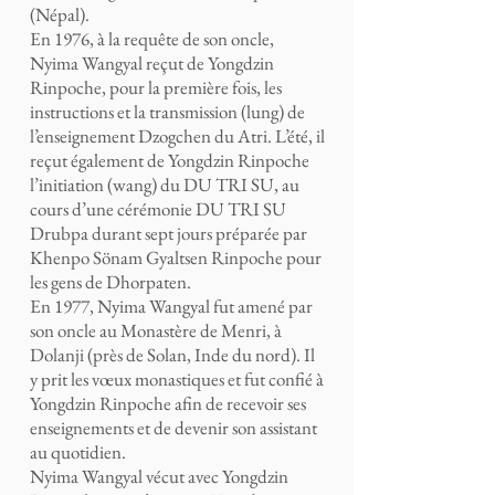
(Népal).
En 1976, à la requête de son oncle,
Nyima Wangyal reçut de Yongdzin
Rinpoche, pour la première fois, les
instructions et la transmission (lung) de
l’enseignement Dzogchen du Atri. L’été, il
reçut également de Yongdzin Rinpoche
l’initiation (wang) du DU TRI SU, au
cours d’une cérémonie DU TRI SU
Drubpa durant sept jours préparée par
Khenpo Sönam Gyaltsen Rinpoche pour
les gens de Dhorpaten.
En 1977, Nyima Wangyal fut amené par
son oncle au Monastère de Menri, à
Dolanji (près de Solan, Inde du nord). Il
y prit les vœux monastiques et fut confié à
Yongdzin Rinpoche afin de recevoir ses
enseignements et de devenir son assistant
au quotidien.
Nyima Wangyal vécut avec Yongdzin