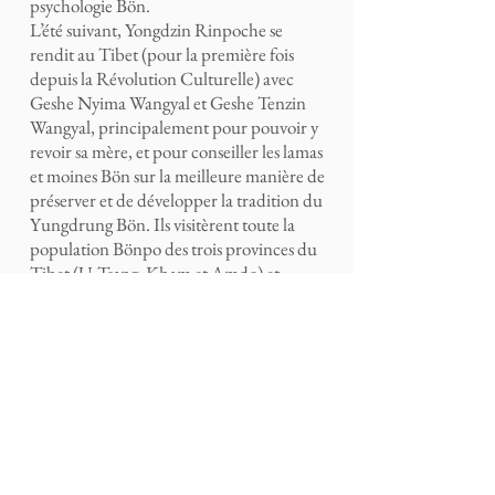
psychologie Bön.
L’été suivant, Yongdzin Rinpoche se
rendit au Tibet (pour la première fois
depuis la Révolution Culturelle) avec
Geshe Nyima Wangyal et Geshe Tenzin
Wangyal, principalement pour pouvoir y
revoir sa mère, et pour conseiller les lamas
et moines Bön sur la meilleure manière de
préserver et de développer la tradition du
Yungdrung Bön. Ils visitèrent toute la
population Bönpo des trois provinces du
Tibet (U-Tsang, Kham et Amdo) et
Rinpoche donna des enseignements et
conféra des initiations.
Là-bas, Nyima Wangyal rencontra et se
relia à de grands lamas, yogis et
pratiquants, survivants de la Révolution
Culturelle.
Au Monastère de Luphuk Gön (dans le
Hor, Kham), Geshe Nyima Wangyal
reçut beaucoup de rares initiations du