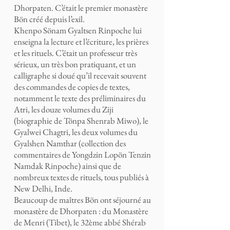
Dhorpaten. C’était le premier monastère
Bön créé depuis l’exil.
Khenpo Sönam Gyaltsen Rinpoche lui
enseigna la lecture et l’écriture, les prières
et les rituels. C’était un professeur très
sérieux, un très bon pratiquant, et un
calligraphe si doué qu’il recevait souvent
des commandes de copies de textes,
notamment le texte des préliminaires du
Atri, les douze volumes du Ziji
(biographie de Tönpa Shenrab Miwo), le
Gyalwei Chagtri, les deux volumes du
Gyalshen Namthar (collection des
commentaires de Yongdzin Lopön Tenzin
Namdak Rinpoche) ainsi que de
nombreux textes de rituels, tous publiés à
New Delhi, Inde.
Beaucoup de maîtres Bön ont séjourné au
monastère de Dhorpaten : du Monastère
de Menri (Tibet), le 32ème abbé Shérab