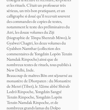
et les rituels. C’était un professeur très
sérieux, un très bon pratiquant, et un
calligraphe si doué qu’il recevait souvent
des commandes de copies de textes,
notamment le texte des préliminaires du
Atri, les douze volumes du Ziji
(biographie de Tönpa Shenrab Miwo), le
Gyalwei Chagtri, les deux volumes du
Gyalshen Namthar (collection des
commentaires de Yongdzin Lopön Tenzin
Namdak Rinpoche) ainsi que de
nombreux textes de rituels, tous publiés à
New Delhi, Inde.
Beaucoup de maîtres Bön ont séjourné au
monastère de Dhorpaten : du Monastère
de Menri (Tibet), le 32ème abbé Shérab
Lodrö Rinpoche, Yongdzin Sangyé
Tenzin Rinpoche, Yongdzin Lopön
Tenzin Namdak Rinpoche, et de
nombreux grands lamas du Dolpo