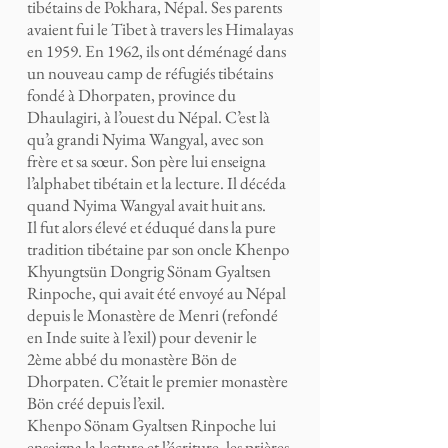
tibétains de Pokhara, Népal. Ses parents
avaient fui le Tibet à travers les Himalayas
en 1959. En 1962, ils ont déménagé dans
un nouveau camp de réfugiés tibétains
fondé à Dhorpaten, province du
Dhaulagiri, à l’ouest du Népal. C’est là
qu’a grandi Nyima Wangyal, avec son
frère et sa sœur. Son père lui enseigna
l’alphabet tibétain et la lecture. Il décéda
quand Nyima Wangyal avait huit ans.
Il fut alors élevé et éduqué dans la pure
tradition tibétaine par son oncle Khenpo
Khyungtsün Dongrig Sönam Gyaltsen
Rinpoche, qui avait été envoyé au Népal
depuis le Monastère de Menri (refondé
en Inde suite à l’exil) pour devenir le
2ème abbé du monastère Bön de
Dhorpaten. C’était le premier monastère
Bön créé depuis l’exil.
Khenpo Sönam Gyaltsen Rinpoche lui
enseigna la lecture et l’écriture, les prières