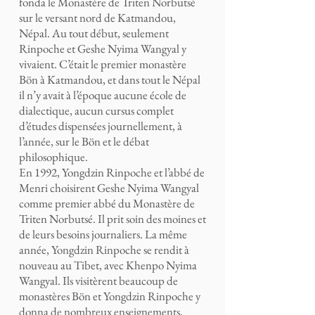
fonda le Monastère de Triten Norbutsé
sur le versant nord de Katmandou,
Népal. Au tout début, seulement
Rinpoche et Geshe Nyima Wangyal y
vivaient. C’était le premier monastère
Bön à Katmandou, et dans tout le Népal
il n’y avait à l’époque aucune école de
dialectique, aucun cursus complet
d’études dispensées journellement, à
l’année, sur le Bön et le débat
philosophique.
En 1992, Yongdzin Rinpoche et l’abbé de
Menri choisirent Geshe Nyima Wangyal
comme premier abbé du Monastère de
Triten Norbutsé. Il prit soin des moines et
de leurs besoins journaliers. La même
année, Yongdzin Rinpoche se rendit à
nouveau au Tibet, avec Khenpo Nyima
Wangyal. Ils visitèrent beaucoup de
monastères Bön et Yongdzin Rinpoche y
donna de nombreux enseignements,