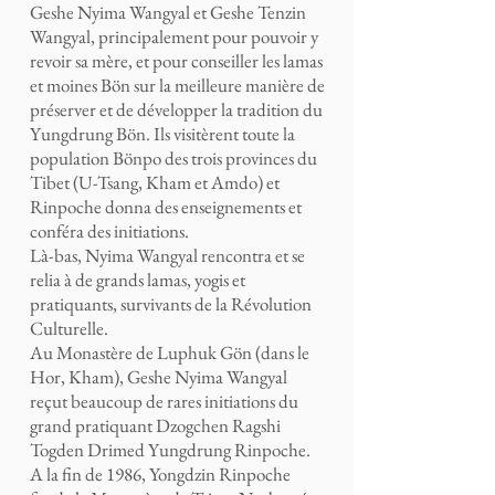
Geshe Nyima Wangyal et Geshe Tenzin
Wangyal, principalement pour pouvoir y
revoir sa mère, et pour conseiller les lamas
et moines Bön sur la meilleure manière de
préserver et de développer la tradition du
Yungdrung Bön. Ils visitèrent toute la
population Bönpo des trois provinces du
Tibet (U-Tsang, Kham et Amdo) et
Rinpoche donna des enseignements et
conféra des initiations.
Là-bas, Nyima Wangyal rencontra et se
relia à de grands lamas, yogis et
pratiquants, survivants de la Révolution
Culturelle.
Au Monastère de Luphuk Gön (dans le
Hor, Kham), Geshe Nyima Wangyal
reçut beaucoup de rares initiations du
grand pratiquant Dzogchen Ragshi
Togden Drimed Yungdrung Rinpoche.
A la fin de 1986, Yongdzin Rinpoche