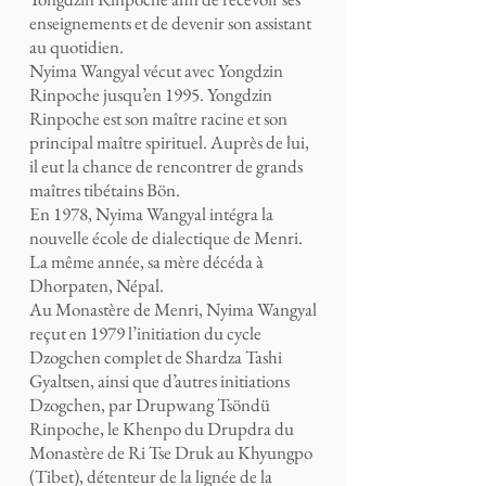
enseignements et de devenir son assistant
au quotidien.
Nyima Wangyal vécut avec Yongdzin
Rinpoche jusqu’en 1995. Yongdzin
Rinpoche est son maître racine et son
principal maître spirituel. Auprès de lui,
il eut la chance de rencontrer de grands
maîtres tibétains Bön.
En 1978, Nyima Wangyal intégra la
nouvelle école de dialectique de Menri.
La même année, sa mère décéda à
Dhorpaten, Népal.
Au Monastère de Menri, Nyima Wangyal
reçut en 1979 l’initiation du cycle
Dzogchen complet de Shardza Tashi
Gyaltsen, ainsi que d’autres initiations
Dzogchen, par Drupwang Tsöndü
Rinpoche, le Khenpo du Drupdra du
Monastère de Ri Tse Druk au Khyungpo
(Tibet), détenteur de la lignée de la