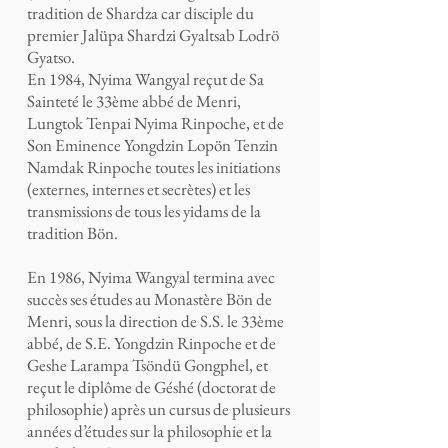
tradition de Shardza car disciple du
premier Jalüpa Shardzi Gyaltsab Lodrö
Gyatso.
En 1984, Nyima Wangyal reçut de Sa
Sainteté le 33ème abbé de Menri,
Lungtok Tenpai Nyima Rinpoche, et de
Son Eminence Yongdzin Lopön Tenzin
Namdak Rinpoche toutes les initiations
(externes, internes et secrètes) et les
transmissions de tous les yidams de la
tradition Bön.
En 1986, Nyima Wangyal termina avec
succès ses études au Monastère Bön de
Menri, sous la direction de S.S. le 33ème
abbé, de S.E. Yongdzin Rinpoche et de
Geshe Larampa Tsöndü Gongphel, et
reçut le diplôme de Géshé (doctorat de
philosophie) après un cursus de plusieurs
années d’études sur la philosophie et la