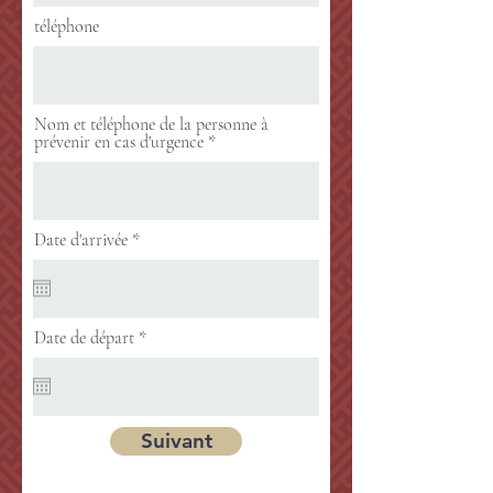
téléphone
Nom et téléphone de la personne à
prévenir en cas d'urgence
r
Date d'arrivée
*
e
q
u
i
r
r
Date de départ
*
e
e
d
q
u
i
r
Suivant
e
d