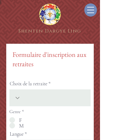
Shenten Dargye Ling
Formulaire d'inscription aux
retraites
Choix de la retraite
Genre
*
F
M
Langue