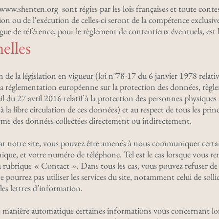
www.shenten.org
sont régies par les lois françaises et toute conte
tion ou de l'exécution de celles-ci seront de la compétence exclus
langue de référence, pour le règlement de contentieux éventuels, est l
elles
n de la législation en vigueur (loi n°78-17 du 6 janvier 1978 relati
ée, la réglementation européenne sur la protection des données, 
du 27 avril 2016 relatif à la protection des personnes physiques 
 la libre circulation de ces données) et au respect de tous les prin
rme des données collectées directement ou indirectement.
par notre site, vous pouvez être amenés à nous communiquer certai
ique, et votre numéro de téléphone. Tel est le cas lorsque vous re
la rubrique « Contact ». Dans tous les cas, vous pouvez refuser d
e pourrez pas utiliser les services du site, notamment celui de soll
les lettres d’information.
e manière automatique certaines informations vous concernant lo