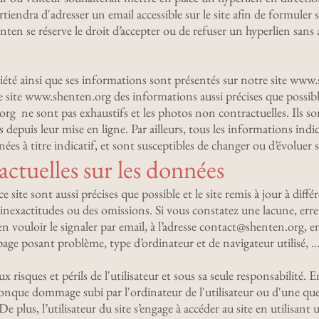
artiendra d'adresser un email accessible sur le site afin de formule
ten se réserve le droit d’accepter ou de refuser un hyperlien sans av
ciété ainsi que ses informations sont présentés sur notre site www
le site www.shenten.org des informations aussi précises que possib
org ne sont pas exhaustifs et les photos non contractuelles. Ils s
depuis leur mise en ligne. Par ailleurs, tous les informations indiq
es à titre indicatif, et sont susceptibles de changer ou d’évoluer s
ctuelles sur les données
site sont aussi précises que possible et le site remis à jour à diffé
inexactitudes ou des omissions. Si vous constatez une lacune, erre
vouloir le signaler par email, à l’adresse
contact@shenten.org
, e
(page posant problème, type d’ordinateur et de navigateur utilisé, …
x risques et périls de l'utilisateur et sous sa seule responsabilité.
conque dommage subi par l'ordinateur de l'utilisateur ou d'une q
 plus, l’utilisateur du site s’engage à accéder au site en utilisant 