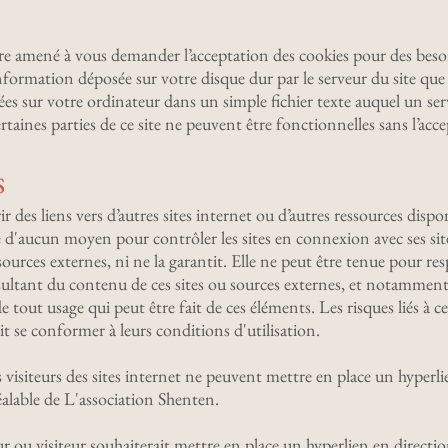
e amené à vous demander l’acceptation des cookies pour des besoin
nformation déposée sur votre disque dur par le serveur du site que 
es sur votre ordinateur dans un simple fichier texte auquel un ser
taines parties de ce site ne peuvent être fonctionnelles sans l’acc
s
ir des liens vers d’autres sites internet ou d’autres ressources dispo
 d'aucun moyen pour contrôler les sites en connexion avec ses sit
et sources externes, ni ne la garantit. Elle ne peut être tenue pour
ésultant du contenu de ces sites ou sources externes, et notammen
e tout usage qui peut être fait de ces éléments. Les risques liés à 
it se conformer à leurs conditions d'utilisation.
es visiteurs des sites internet ne peuvent mettre en place un hyperli
réalable de L'association Shenten.
r ou visiteur souhaiterait mettre en place un hyperlien en directio