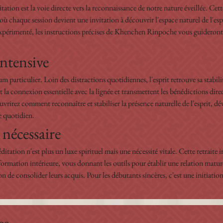
ion est la voie directe vers la reconnaissance de notre nature éveillée. Cette
 chaque session devient une invitation à découvrir l'espace naturel de l'esp
périmenté, les instructions précises de Khenchen Rinpoche vous guideront 
intensive
articulier. Loin des distractions quotidiennes, l'esprit retrouve sa stabilité 
 la connexion essentielle avec la lignée et transmettent les bénédictions dir
rirez comment reconnaître et stabiliser la présence naturelle de l'esprit, d
e quotidien.
nécessaire
tation n'est plus un luxe spirituel mais une nécessité vitale. Cette retraite i
formation intérieure, vous donnant les outils pour établir une relation mature
sion de consolider leurs acquis. Pour les débutants sincères, c'est une initiat