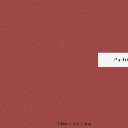
Parti
Chers amis dharma,