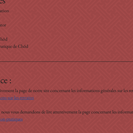
es
ation
utor
chöd
ratique de Chöd
ce :
ment la page de notre site concernant les informations générales sur les retr
s-sur-les-retraites
e, nous vous demandons de lire attentivement la page concernant les informat
on-pratiques