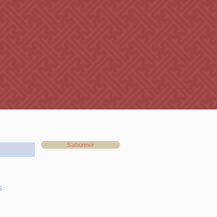
S'abonner
s