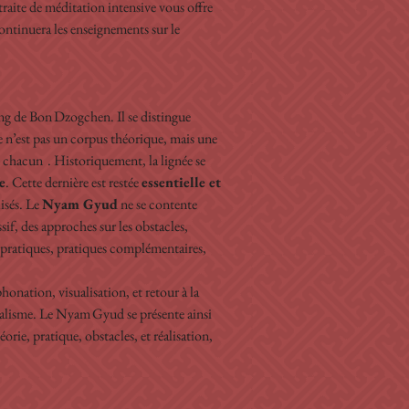
traite de méditation intensive vous offre 
ntinuera les enseignements sur le 
ung de Bon Dzogchen. Il se distingue 
 n’est pas un corpus théorique, mais une 
n chacun  . Historiquement, la lignée se 
e
. Cette dernière est restée 
essentielle et 
isés. Le 
Nyam Gyud
 ne se contente 
ssif, des approches sur les obstacles, 
 pratiques, pratiques complémentaires, 
nation, visualisation, et retour à la 
réalisme. Le Nyam Gyud se présente ainsi 
héorie, pratique, obstacles, et réalisation, 