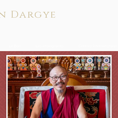
n Dargye
Le Bön
Les enseignants
Centres internationaux