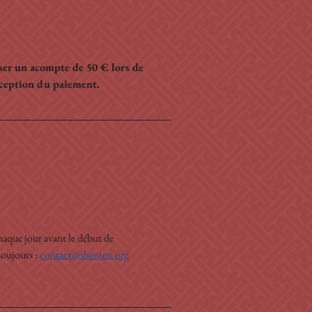
rser un acompte de 50 € lors de 
éception du paiement.
haque jour avant le début de 
oujours : 
contact@shenten.org