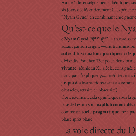
Au-delà des enseignements théoriques, seule
six jours dédiés entièrement à l'expérien
“Nyam Gyud” en combinant enseignement
Qu’est-ce que le N
e 
Nyam Gyud
 (ཉམས་རྒུད་, « transmissio
autant par son origine—une transmission d
suite d’instructions pratiques très p
divise dès Ponchen Tsenpo en deux branche
vivante
, réunie au XIᵉ siècle, consignée e
donc pas d’expliquer 
quoi
 méditer, mais 
jusqu’à des instructions avancées comme l
obstacles, retraite en obscurité)  
Concrètement, cela signifie que sous la g
base de l’esprit sont 
explicitement décr
comme un 
socle pragmatique
, non pas
phase après phase.
La voie directe du 