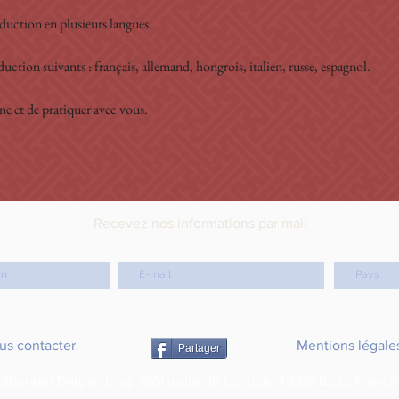
duction en plusieurs langues. 
uction suivants : français, allemand, hongrois, italien, russe, espagnol. 
ne et de pratiquer avec vous.
Recevez nos informations par mail
email
Pays
us contacter
Mentions légale
Partager
Shenten Dargye Ling, 1861 route de Longué, 49160 Blou, France