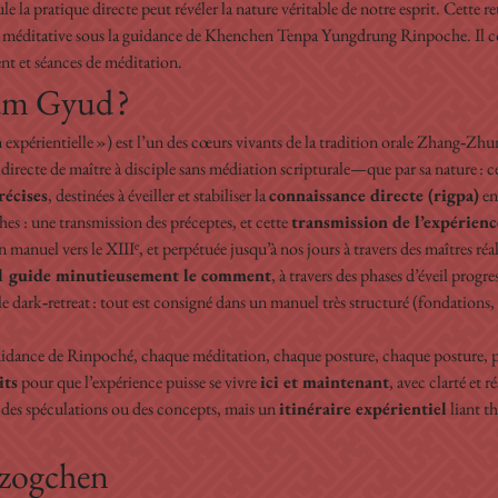
 la pratique directe peut révéler la nature véritable de notre esprit. Cette re
ce méditative sous la guidance de Khenchen Tenpa Yungdrung Rinpoche. Il co
 et séances de méditation.
yam Gyud ?
n expérientielle ») est l’un des cœurs vivants de la tradition orale Zhang‑Zh
irecte de maître à disciple sans médiation scripturale—que par sa nature : ce
récises
, destinées à éveiller et stabiliser la 
connaissance directe (rigpa)
 e
s : une transmission des préceptes, et cette 
transmission de l’expérienc
n manuel vers le XIIIᵉ, et perpétuée jusqu’à nos jours à travers des maîtres réal
il guide minutieusement le comment
, à travers des phases d’éveil progre
e dark‑retreat : tout est consigné dans un manuel très structuré (fondations,
uidance de Rinpoché, chaque méditation, chaque posture, chaque posture, pho
its
 pour que l’expérience puisse se vivre 
ici et maintenant
, avec clarté et 
 des spéculations ou des concepts, mais un 
itinéraire expérientiel
 liant t
Dzogchen