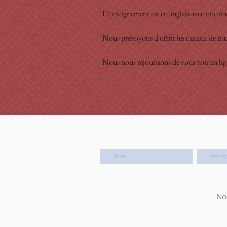
L'enseignement est en anglais avec une tra
Nous prévoyons d'offrir les canaux de trad
Nous nous réjouissons de vous voir en lig
Nom de famille
Prénom
No