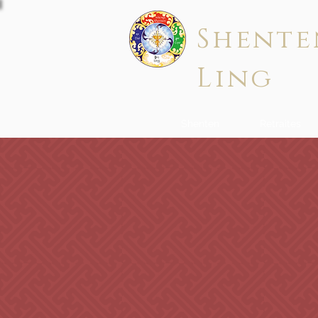
Shente
Ling
Shenten
Retraites