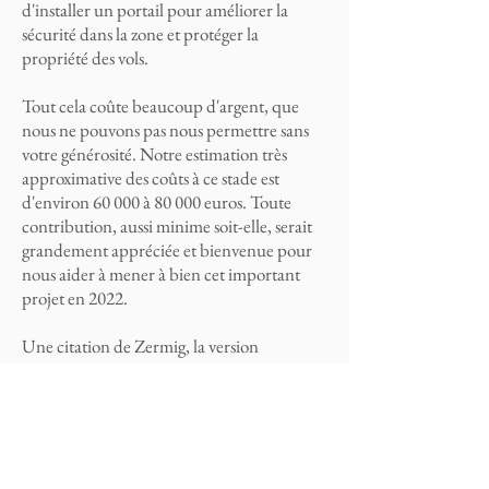
d'installer un portail pour améliorer la
sécurité dans la zone et protéger la
propriété des vols.
Tout cela coûte beaucoup d'argent, que
nous ne pouvons pas nous permettre sans
votre générosité. Notre estimation très
approximative des coûts à ce stade est
d'environ 60 000 à 80 000 euros. Toute
contribution, aussi minime soit-elle, serait
grandement appréciée et bienvenue pour
nous aider à mener à bien cet important
projet en 2022.
Une citation de Zermig, la version
intermédiaire de la biographie du Bouddha
Tönpa Shenrab :
"Si elle est motivée par l'esprit de pure
dévotion, même une paume de terre élève