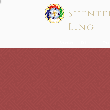
Shente
Ling
Shenten
Retreats
The