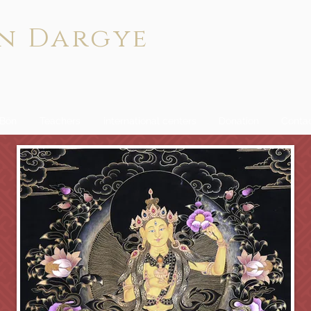
n Dargye
 Bön
Teachers
international centers
Donation
Conta