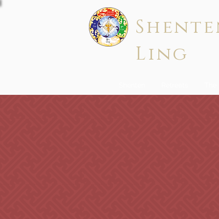
Shente
Ling
Shenten
Retreats
The