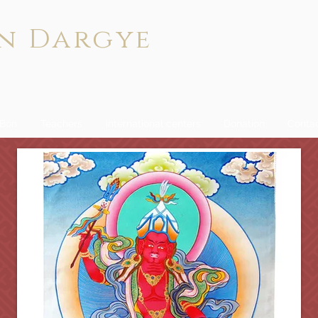
n Dargye
 Bön
Teachers
international centers
Donation
Conta