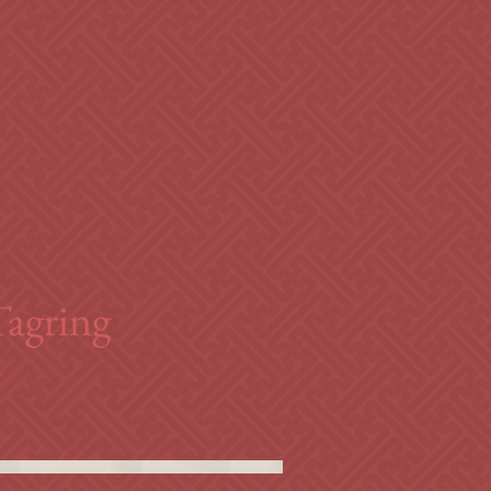
Tagring
é