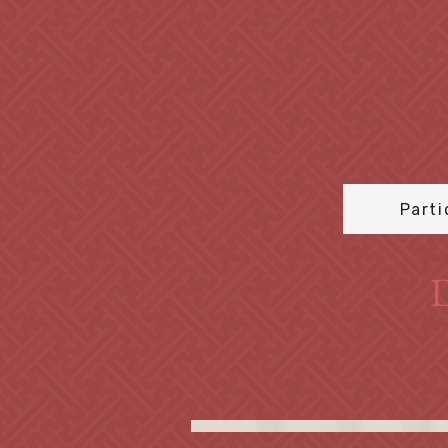
Parti
D