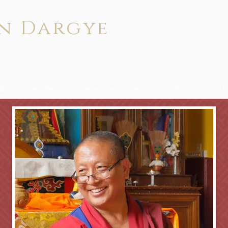
n Dargye
 Bön
Teachers
international centers
Donation
Conta