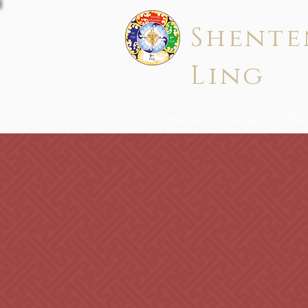
Shente
Ling
Shenten
Retreats
The