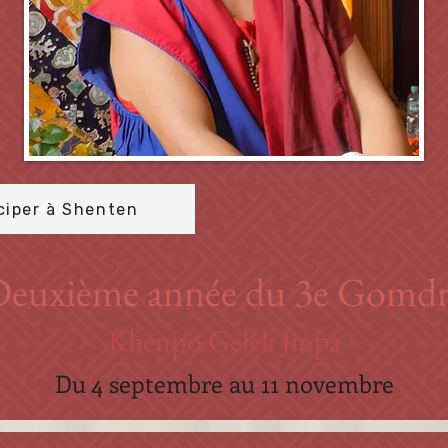
ciper à Shenten
euxième année du 3e Gomdr
Khenpo Gelek Jinpa
Du 4 septembre au 11 novembre