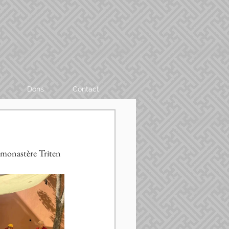
Dons
Contact
monastère Triten 