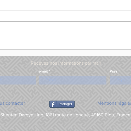
Recevez nos informations par mail
email
Pays
us contacter
Mentions légale
Partager
Shenten Dargye Ling, 1861 route de Longué, 49160 Blou, France