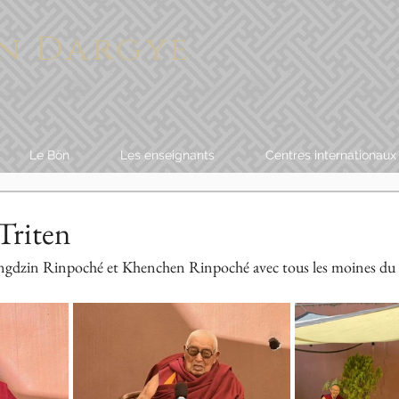
n Dargye
Le Bön
Les enseignants
Centres internationaux
Triten
gdzin Rinpoché et Khenchen Rinpoché avec tous les moines du 