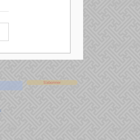
S'abonner
s