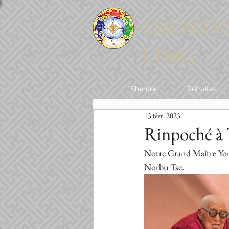
Shente
Ling
Shenten
Retraites
13 févr. 2023
Rinpoché à 
Notre Grand Maître Yon
Norbu Tse.