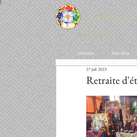
Shente
Ling
Shenten
Retraites
27 juil. 2023
Retraite d'é