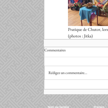
Pratique de Chutor, lors
(photos : Jitka)
Commentaires
Rédigez un commentaire...
Nom de famille
Prénom