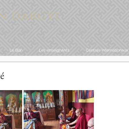
n Dargye
Le Bön
Les enseignants
Centres internationaux
té