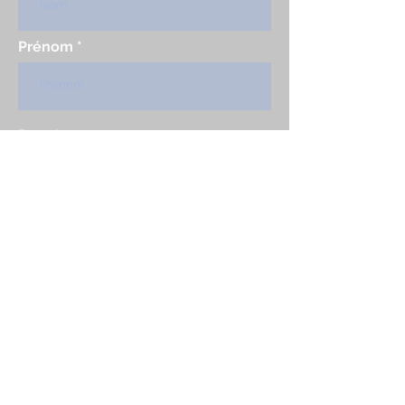
Prénom
Pays
email
S'abonner
Mentions légales