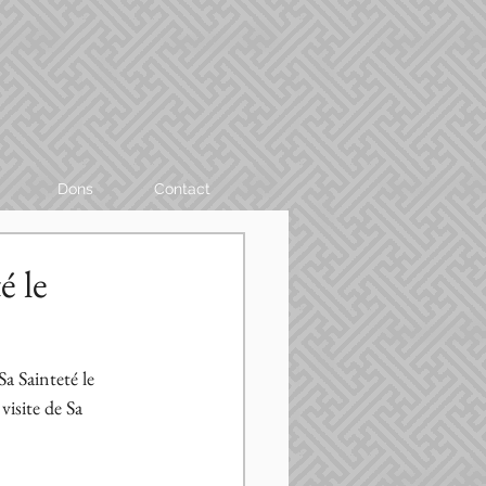
Dons
Contact
é le
a Sainteté le 
isite de Sa 