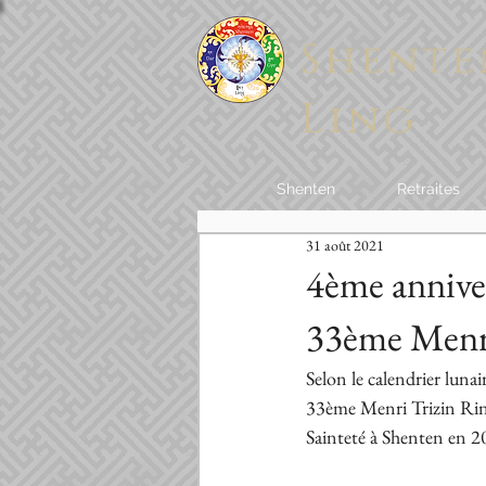
Shente
Ling
Shenten
Retraites
31 août 2021
4ème anniver
33ème Menr
Selon le calendrier lunai
33ème Menri Trizin Rinp
Sainteté à Shenten en 2