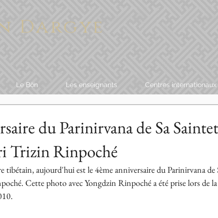
n Dargye
Le Bön
Les enseignants
Centres internationaux
saire du Parinirvana de Sa Saintet
i Trizin Rinpoché
re tibétain, aujourd'hui est le 4ème anniversaire du Parinirvana de S
oché. Cette photo avec Yongdzin Rinpoché a été prise lors de la v
010.